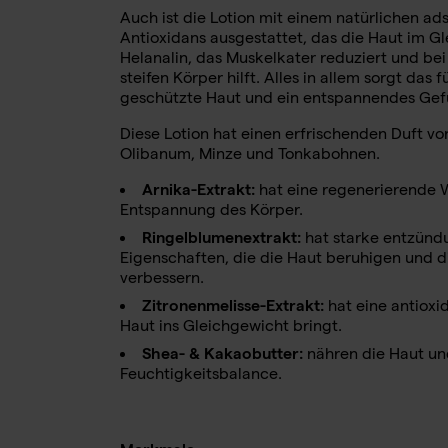
Auch ist die
Lotion
mit einem natürlichen ad
Antioxidans ausgestattet, das die Haut im Gl
Helanalin, das Muskelkater reduziert und be
steifen Körper hilft. Alles in allem sorgt das
geschützte Haut und ein entspannendes Gef
Diese Lotion hat einen erfrischenden Duft v
Olibanum, Minze und Tonkabohnen.
Arnika-Extrakt:
hat eine regenerierende W
Entspannung des Körper.
Ringelblumenextrakt:
hat starke entzü
Eigenschaften, die die Haut beruhigen und 
verbessern.
Zitronenmelisse-Extrakt:
hat eine antioxi
Haut ins Gleichgewicht bringt.
Shea- & Kakaobutter:
nähren die Haut un
Feuchtigkeitsbalance.