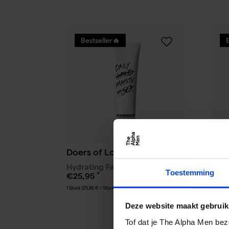
Bestseller🔥
Doers of London
Doe
Hydrating Face Cream
Sha
Toestemming
€25,95
€21
4.4
(18)
1 Stück (25,95 € / Stück)
300 ml (
Bestseller🔥
Deze website maakt gebruik
Tof dat je The Alpha Men bez