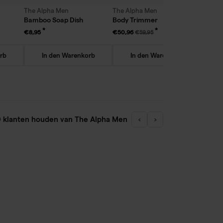
The Alpha Men
The Alpha Men
The Al
Bamboo Soap Dish
Body Trimmer
Eau de
€8,95
€50,96
€25
€59,95
rb
In den Warenkorb
In den Warenkorb
I
 klanten houden van The Alpha Men
‹
›