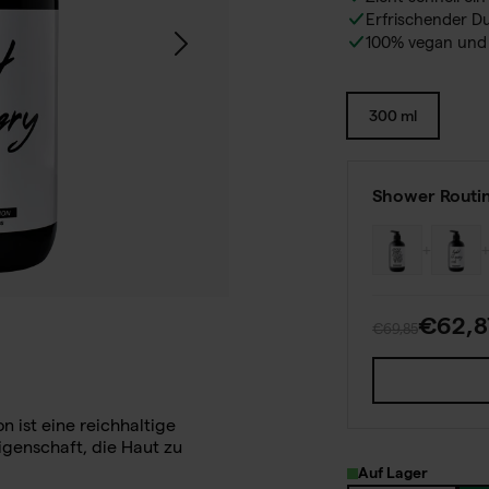
Erfrischender D
100% vegan und 
300 ml
Shower Routi
+
€62,8
€69,85
on
ist eine reichhaltige
igenschaft, die Haut zu
Auf Lager