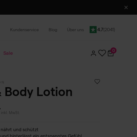
4.7
(2041)
Kundenservice
Blog
Über uns
In den Warenkorb
25,95 €
0
Sale
ON
 Body Lotion
inkl. MwSt.
, nährt und schützt
n und hinterlässt ein entspanntes Gefühl