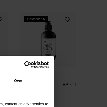
Bestseller🔥
Doers of London
Facial Cleanser
Over
€21,95
.9
( 8 )
4.3
( 7 )
200 ml (10,98 € /100 ml)
 Lotion
, content en advertenties te