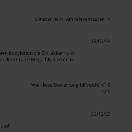
Sortieren nach:
:
Am relevantesten
Veröffen
19/03/24
 een bodylotion die EN lekker ruikt
t direct raak! Mega blij mee en ik
War diese Bewertung hilfreich?
0
0
Veröffen
22/12/23
goed!