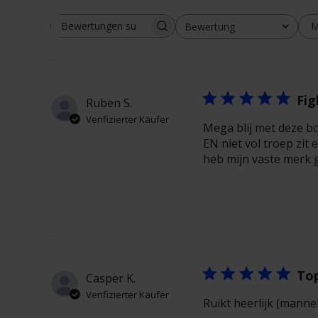
M
Bewertung
Bewertungen suchen
Alle Bewertungen
Fig
Ruben S.
Verifizierter Käufer
Mega blij met deze bo
EN niet vol troep zit
heb mijn vaste merk g
Top
Casper K.
Verifizierter Käufer
Ruikt heerlijk (manneli