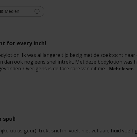
it Medien
ht for every inch!
dylotion. Ik was al langere tijd bezig met de zoektocht naar
 en dan ook nog eens snel intrekt. Met deze bodylotion was he
evonden. Overigens is de face care van dit me...
Mehr lesen
 spul!
jke citrus geur), trekt snel in, voelt niet vet aan, huid voelt 