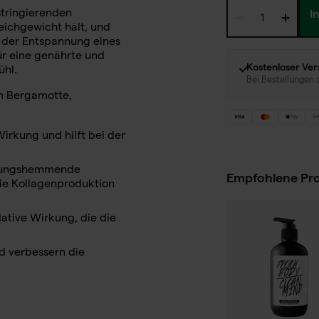
stringierenden
I
eichgewicht hält, und
i der Entspannung eines
 für eine genährte und
Kostenloser Ve
ühl.
Bei Bestellungen
on Bergamotte,
irkung und hilft bei der
ndungshemmende
Empfohlene Pr
die Kollagenproduktion
dative Wirkung, die die
d verbessern die