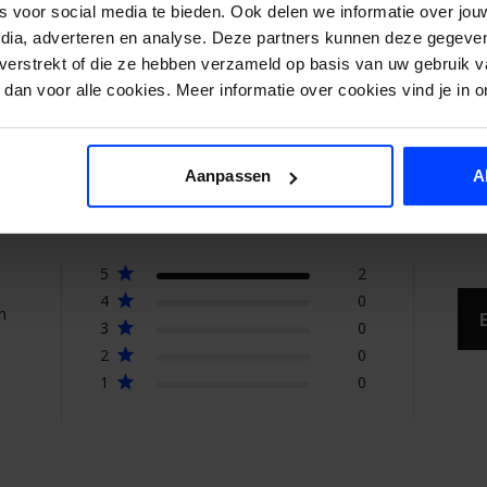
s voor social media te bieden. Ook delen we informatie over jou
€25,95
edia, adverteren en analyse. Deze partners kunnen deze gegev
Bekijk product details
Wähle eine Menge aus
t verstrekt of die ze hebben verzameld op basis van uw gebruik v
300 ml
dan voor alle cookies. Meer informatie over cookies vind je in o
Kundenbewertungen
Aanpassen
A
5
2
4
0
n
3
0
2
0
In den 
1
0