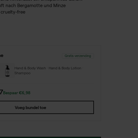
uft nach Bergamotte und Minze
cruelty-free
ne
Gratis verzending
Hand & Body Wash · Hand & Body Lotion ·
+
Shampoo
7
Bespaar €6,98
Voeg bundel toe