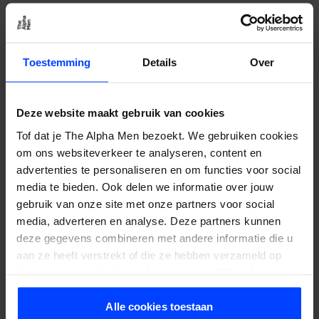
daher oft etwas teurer. Super Badger Dachshaar sind
etwas dicker als die Silvertip und machen Ihre
Rasiererfahrung etwas robuster. Die Haare des Best
Badger Rasierpinsel stammen vom Bauch des Dachses
Toestemming
Details
Over
und sind etwas flexibler.
Deze website maakt gebruik van cookies
Tof dat je The Alpha Men bezoekt. We gebruiken cookies
om ons websiteverkeer te analyseren, content en
Synthetische Rasierpinsel
advertenties te personaliseren en om functies voor social
media te bieden. Ook delen we informatie over jouw
gebruik van onze site met onze partners voor social
media, adverteren en analyse. Deze partners kunnen
deze gegevens combineren met andere informatie die u
Der
Synthetischer Rasierpinsel
hat eine Revolution unter
aan ze heeft verstrekt of die ze hebben verzameld op
den Rasierpinsel gestartet. Diese Rasierpinsel sind aus
basis van uw gebruik van hun services. Wil je de beste
synthetischem Haar gefertigt, das eine würdige
website-ervaring? Kies dan voor alle cookies. Meer
Alternative zu tierischen Haaren bietet.
informatie over cookies vind je in onze Privacy Policy.
Alle cookies toestaan