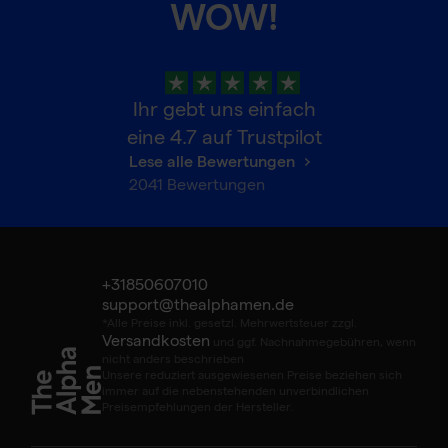
WOW!
Ihr gebt uns einfach
eine
4.7
auf Trustpilot
Lese alle Bewertungen
2041
Bewertungen
+31850607010
support@thealphamen.de
*Alle Preise inkl. gesetzl. Mehrwertsteuer zzgl.
Versandkosten
und ggf. Nachnahmegebühren, wenn
nicht anders beschrieben
Unsere reduziert ausgewiesenen Preise beziehen sich
immer auf die nebenstehenden unverbindlichen
Preisempfehlungen der Hersteller.