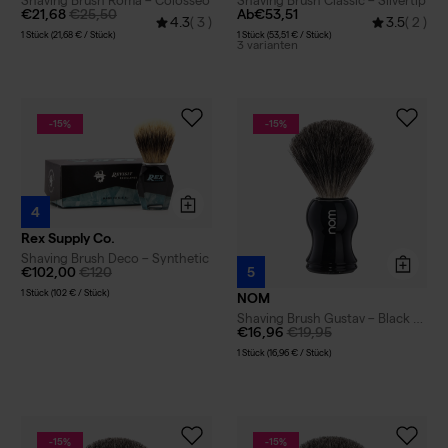
€21,68
€25,50
Ab
€53,51
4.3
( 3 )
3.5
( 2 )
1 Stück (21,68 € / Stück)
1 Stück (53,51 € / Stück)
3 varianten
-15%
-15%
4
Rex Supply Co.
Shaving Brush Deco – Synthetic
€102,00
€120
5
1 Stück (102 € / Stück)
NOM
Shaving Brush Gustav – Black –
€16,96
€19,95
Pure Badger
1 Stück (16,96 € / Stück)
-15%
-15%