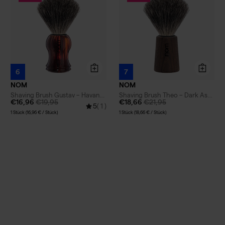
6
7
NOM
NOM
Shaving Brush Gustav – Havana
Shaving Brush Theo – Dark Ash
€16,96
€19,95
€18,66
€21,95
– Pure Badger
– Pure Badger
5
( 1 )
1 Stück (16,96 € / Stück)
1 Stück (18,66 € / Stück)