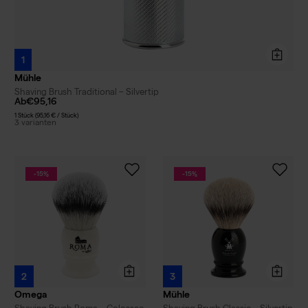
1
Mühle
Shaving Brush Traditional – Silvertip
Ab
€95,16
1 Stück (95,16 € / Stück)
3 varianten
-15%
-15%
2
3
Omega
Mühle
Shaving Brush Roma – Colosseo
Shaving Brush Classic – Silvertip