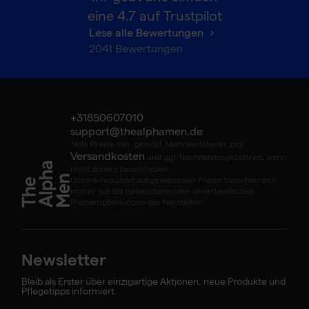
eine
4.7
auf Trustpilot
Lese alle Bewertungen
2041
Bewertungen
+31850607010
support@thealphamen.de
*Alle Preise inkl. gesetzl. Mehrwertsteuer zzgl.
Versandkosten
und ggf. Nachnahmegebühren, wenn
nicht anders beschrieben
Unsere reduziert ausgewiesenen Preise beziehen sich
immer auf die nebenstehenden unverbindlichen
Preisempfehlungen der Hersteller.
Newsletter
Bleib als Erster über einzigartige Aktionen, neue Produkte und
Pflegetipps informiert.