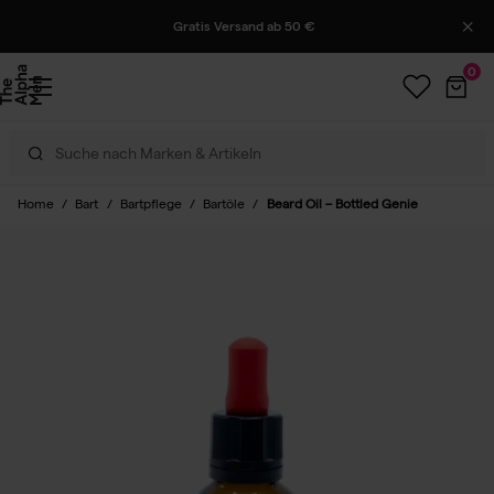
Gratis Versand ab 50 €
0
Home
/
Bart
/
Bartpflege
/
Bartöle
/
Beard Oil – Bottled Genie