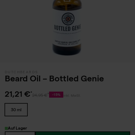
DUTCHBEARDS
Beard Oil – Bottled Genie
21,21 €
-15%
24,95 €
inkl. MwSt.
30 ml
Auf Lager