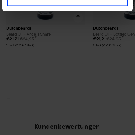
Dutchbeards
Dutchbeards
Beard Oil – Angel's Share
Beard Oil – Bottled Gen
€21,21
€24,95
€21,21
€24,95
1 Stück (21,21 € / Stück)
1 Stück (21,21 € / Stück)
Kundenbewertungen