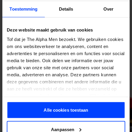
Toestemming
Details
Over
Deze website maakt gebruik van cookies
Tof dat je The Alpha Men bezoekt. We gebruiken cookies
om ons websiteverkeer te analyseren, content en
advertenties te personaliseren en om functies voor social
media te bieden. Ook delen we informatie over jouw
Weitere Produkte von Dutchbeards
gebruik van onze site met onze partners voor social
media, adverteren en analyse. Deze partners kunnen
deze gegevens combineren met andere informatie die u
-15%
-15%
aan ze heeft verstrekt of die ze hebben verzameld op
basis van uw gebruik van hun services. Wil je de beste
website-ervaring? Kies dan voor alle cookies. Meer
informatie over cookies vind je in onze Privacy Policy.
Alle cookies toestaan
Aanpassen