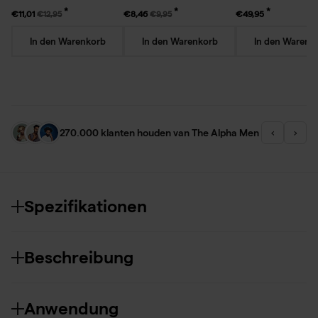
€11,01
€8,46
€49,95
€12,95
€9,95
In den Warenkorb
In den Warenkorb
In den Warenk
270.000 klanten houden van The Alpha Men
‹
›
Spezifikationen
Beschreibung
Anwendung