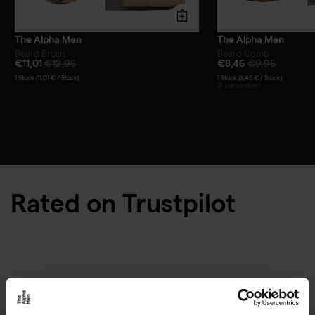
The Alpha Men
The Alpha Men
Beard Brush
Beard Comb
€11,01
€12,95
€8,46
€9,95
1 Stück (11,01 € / Stück)
1 Stück (8,46 € / Stück)
2 varianten
Rated on Trustpilot