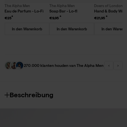
The Alpha Men
The Alpha Men
Doers of London
Eau de Parfum - Lo-Fi
Soap Bar - Lo-fI
Hand & Body Was
€25
€9,95
€21,95
In den Warenkorb
In den Warenkorb
In den Warenk
270.000 klanten houden van The Alpha Men
‹
›
Beschreibung