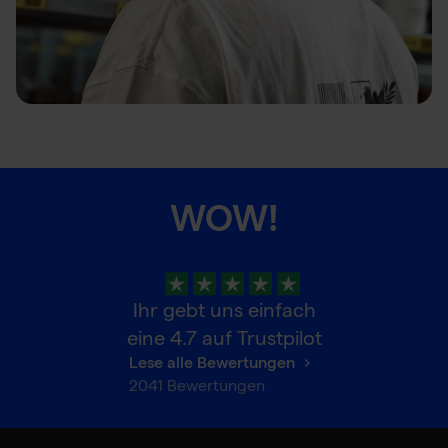
WOW!
Ihr gebt uns einfach
eine
4.7
auf Trustpilot
Lese alle Bewertungen
2041
Bewertungen