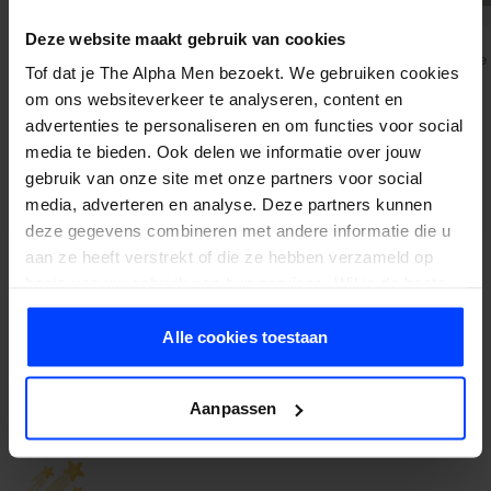
Headspace
Headspace
Deze website maakt gebruik van cookies
Eau de Parfum - Cedre
Eau de Parfum – Sauge
Tof dat je The Alpha Men bezoekt. We gebruiken cookies
Ab
Ab
€80,75
€80,75
om ons websiteverkeer te analyseren, content en
1 Stück (80,75 € / Stück)
1 Stück (80,75 € / Stück)
2 varianten
2 varianten
advertenties te personaliseren en om functies voor social
Muster hinzufügen
Muster hinzufügen
media te bieden. Ook delen we informatie over jouw
gebruik van onze site met onze partners voor social
media, adverteren en analyse. Deze partners kunnen
deze gegevens combineren met andere informatie die u
aan ze heeft verstrekt of die ze hebben verzameld op
basis van uw gebruik van hun services. Wil je de beste
website-ervaring? Kies dan voor alle cookies. Meer
informatie over cookies vind je in onze Privacy Policy.
Alle cookies toestaan
Kundenbewertungen
Aanpassen