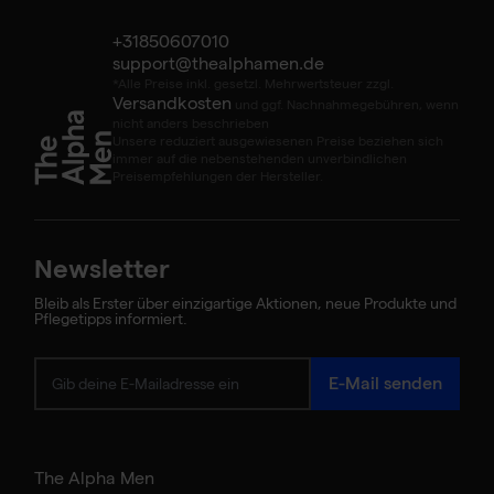
+31850607010
support@thealphamen.de
*Alle Preise inkl. gesetzl. Mehrwertsteuer zzgl.
Versandkosten
und ggf. Nachnahmegebühren, wenn
nicht anders beschrieben
Unsere reduziert ausgewiesenen Preise beziehen sich
immer auf die nebenstehenden unverbindlichen
Preisempfehlungen der Hersteller.
Newsletter
Bleib als Erster über einzigartige Aktionen, neue Produkte und
Pflegetipps informiert.
Eau de Parfum -
E-Mail senden
Rose
€80,75
€95
The Alpha Men