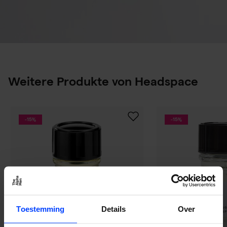
Weitere Produkte von Headspace
-15%
-15%
Toestemming
Details
Over