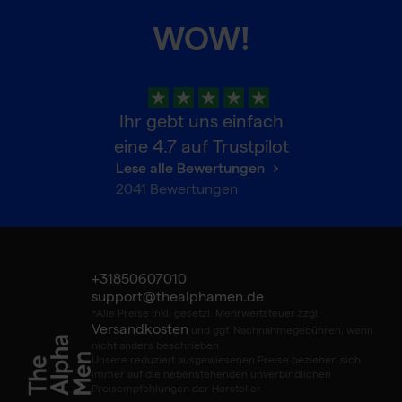
WOW!
Ihr gebt uns einfach
eine
4.7
auf Trustpilot
Lese alle Bewertungen
2041
Bewertungen
+31850607010
support@thealphamen.de
*Alle Preise inkl. gesetzl. Mehrwertsteuer zzgl.
Versandkosten
und ggf. Nachnahmegebühren, wenn
nicht anders beschrieben
Unsere reduziert ausgewiesenen Preise beziehen sich
immer auf die nebenstehenden unverbindlichen
Preisempfehlungen der Hersteller.