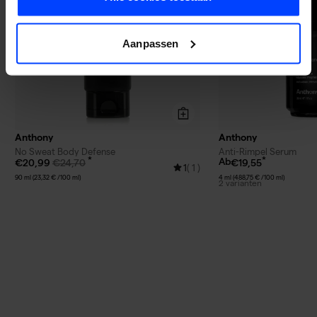
Aanpassen
Anthony
Anthony
No Sweat Body Defense
Anti-Rimpel Serum
Ab
€20,99
€24,70
€19,55
1
( 1 )
90 ml (23,32 € /100 ml)
4 ml (488,75 € /100 ml)
2 varianten