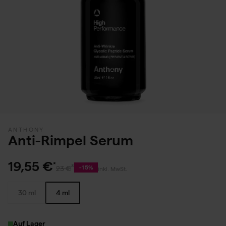
ANTHONY
Anti-Rimpel Serum
19,55 €
-15%
23 €
inkl. MwSt.
30 ml
4 ml
Auf Lager