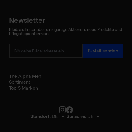
Newsletter
Bleib als Erster über einzigartige Aktionen, neue Produkte und
Pflegetipps informiert.
Anti-Rimpel
E-Mail senden
Serum
€19,55
€23
The Alpha Men
Sortiment
Top 5 Marken
Bekijk product details
Standort:
Sprache: