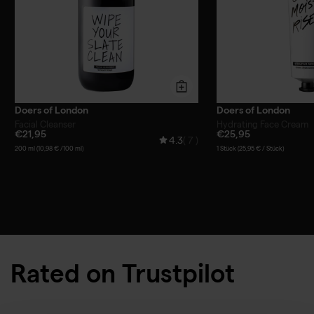
Doers of London
Doers of London
Facial Cleanser
Hydrating Face Cream
€21,95
€25,95
4.3
( 7 )
200 ml (10,98 € /100 ml)
1 Stück (25,95 € / Stück)
Rated on Trustpilot