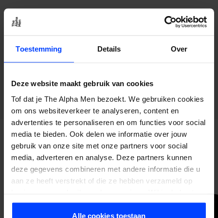
Toestemming
Details
Over
Deze website maakt gebruik van cookies
Tof dat je The Alpha Men bezoekt. We gebruiken cookies
om ons websiteverkeer te analyseren, content en
advertenties te personaliseren en om functies voor social
media te bieden. Ook delen we informatie over jouw
gebruik van onze site met onze partners voor social
Weitere Produkte von Anthony
media, adverteren en analyse. Deze partners kunnen
deze gegevens combineren met andere informatie die u
aan ze heeft verstrekt of die ze hebben verzameld op
basis van uw gebruik van hun services. Wil je de beste
-16%
-15%
website-ervaring? Kies dan voor alle cookies. Meer
informatie over cookies vind je in onze Privacy Policy.
Alle cookies toestaan